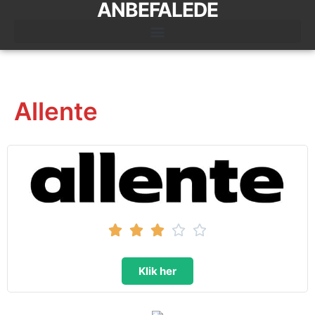
ANBEFALEDE
Allente





Klik her