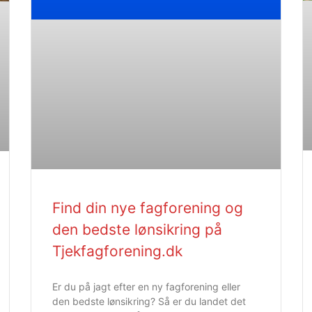
Find din nye fagforening og
den bedste lønsikring på
Tjekfagforening.dk
Er du på jagt efter en ny fagforening eller
den bedste lønsikring? Så er du landet det