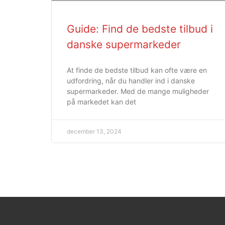
Guide: Find de bedste tilbud i
danske supermarkeder
At finde de bedste tilbud kan ofte være en
udfordring, når du handler ind i danske
supermarkeder. Med de mange muligheder
på markedet kan det
december 13, 2024