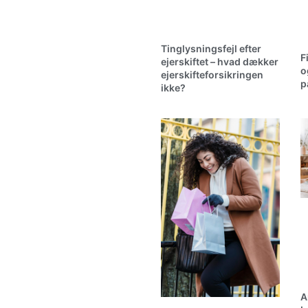
Tinglysningsfejl efter
F
ejerskiftet – hvad dækker
o
ejerskifteforsikringen
p
ikke?
A