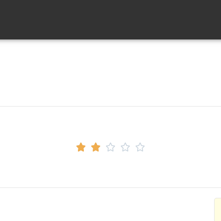




