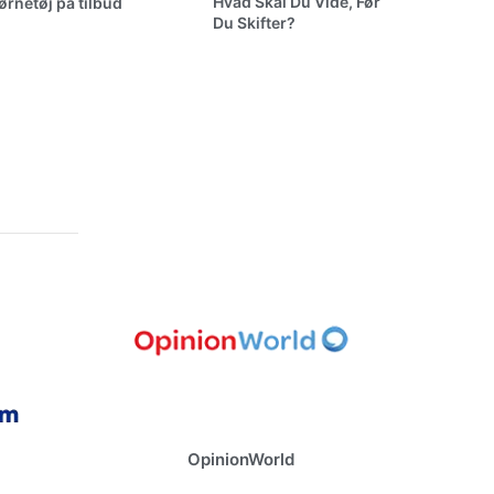
Hvad Skal Du Vide, Før
ørnetøj på tilbud
Du Skifter?
OpinionWorld