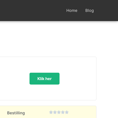
Home
Blog
Klik her





Bestilling