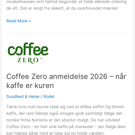
muskelmassen rent faktisk begynder at falde allerede omkring
de 40. Det er langt fra sikkert, at du overhovedet mærker
Read More »
Coffee
Zero
anmeldelse
2026
–
Coffee Zero anmeldelse 2026 – når
når
kaffe
kaffe er kuren
er
kuren
Sundhed & Helse
/
Rodel
Tænk hvis man kunne tabe sig ved at drikke kaffe! Og tilmed
kaffe, der rent faktisk også smagte godt samtidig! Ifølge det
norske firma Norisma er det absolut muligt. De har udviklet
Coffee Zero – en helt unik kaffe på markedet – der ifølge dem
kan hjælpe både med at tabe sig og holde vægten.