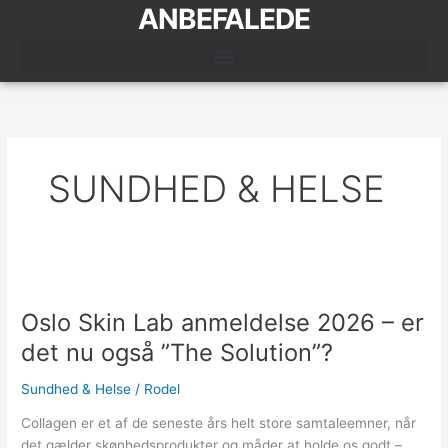
Gå
ANBEFALEDE
til
indholdet
SUNDHED & HELSE
Oslo
Skin
Oslo Skin Lab anmeldelse 2026 – er
Lab
anmeldelse
det nu også ”The Solution”?
2026
–
Sundhed & Helse
/
Rodel
er
Collagen er et af de seneste års helt store samtaleemner, når
det
det gælder skønhedsprodukter og måder at holde os godt –