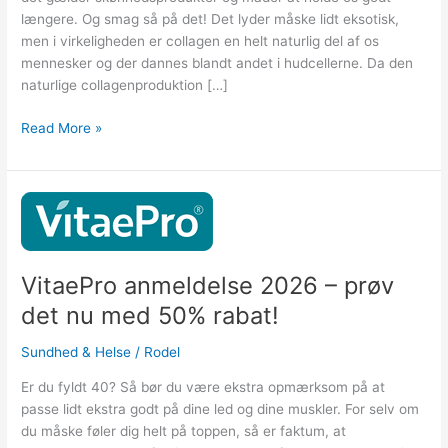
nu
længere. Og smag så på det! Det lyder måske lidt eksotisk,
også
men i virkeligheden er collagen en helt naturlig del af os
”The
mennesker og der dannes blandt andet i hudcellerne. Da den
Solution”?
naturlige collagenproduktion […]
Read More »
VitaePro
anmeldelse
2026
–
VitaePro anmeldelse 2026 – prøv
prøv
det nu med 50% rabat!
det
nu
Sundhed & Helse
/
Rodel
med
50%
Er du fyldt 40? Så bør du være ekstra opmærksom på at
rabat!
passe lidt ekstra godt på dine led og dine muskler. For selv om
du måske føler dig helt på toppen, så er faktum, at