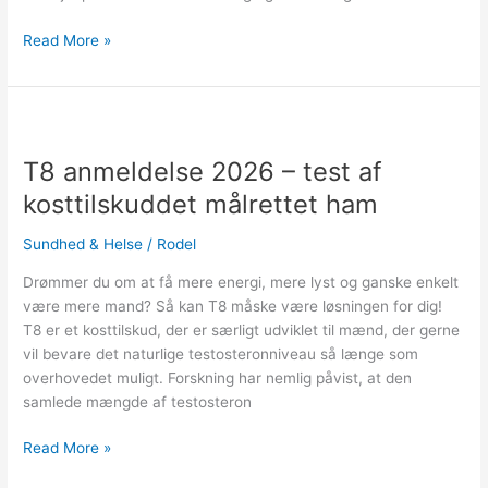
Read More »
T8
anmeldelse
T8 anmeldelse 2026 – test af
2026
–
kosttilskuddet målrettet ham
test
af
Sundhed & Helse
/
Rodel
kosttilskuddet
Drømmer du om at få mere energi, mere lyst og ganske enkelt
målrettet
være mere mand? Så kan T8 måske være løsningen for dig!
ham
T8 er et kosttilskud, der er særligt udviklet til mænd, der gerne
vil bevare det naturlige testosteronniveau så længe som
overhovedet muligt. Forskning har nemlig påvist, at den
samlede mængde af testosteron
Read More »